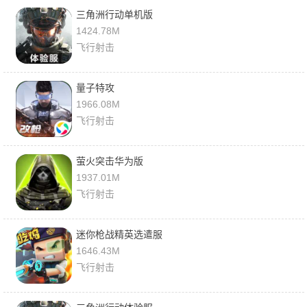
三角洲行动单机版
1424.78M
飞行射击
量子特攻
1966.08M
飞行射击
萤火突击华为版
1937.01M
飞行射击
迷你枪战精英选遣服
1646.43M
飞行射击