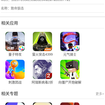
名称：致命狙击
相关应用
量子特攻
萤火突击4399
元气骑士
版
刺激团战
阿瑞斯病毒2折
向僵尸开炮破解
相思
版
相关专题
更多>