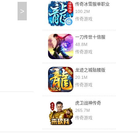
传奇冰雪服单职业
>
100.2M
传奇游戏
一刀传世十倍服
48.8M
传奇游戏
龙迹之城骷髅版
20.1M
传奇游戏
虎卫战神传奇
265.7M
传奇游戏