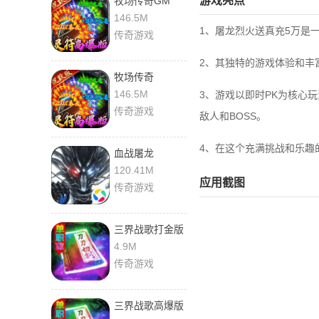
游戏亮点
牧场传奇GM
146.5M
1、屠龙烈火送真充5万是
传奇游戏
2、其独特的游戏体验和丰
牧场传奇
146.5M
3、游戏以即时PK为核心
传奇游戏
敌人和BOSS。
4、在这个充满挑战和乐趣
血战屠龙
120.41M
应用截图
传奇游戏
三界战歌打金版
4.9M
传奇游戏
三界战歌高爆版