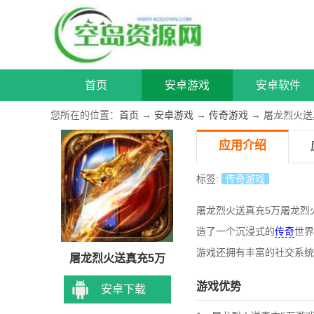
首页
安卓游戏
安卓软件
您所在的位置：
首页
→
安卓游戏
→
传奇游戏
→ 屠龙烈火送
应用介绍
标签:
传奇游戏
屠龙烈火送真充5万屠龙烈
造了一个沉浸式的
传奇
世界
游戏还拥有丰富的社交系统
屠龙烈火送真充5万
游戏优势
安卓下载