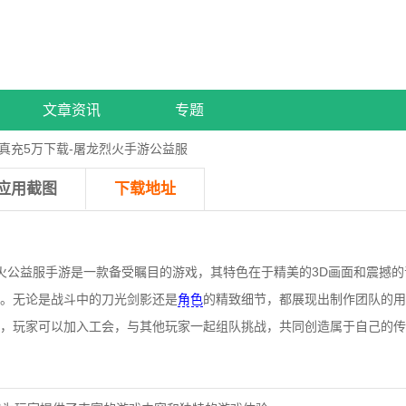
文章资讯
专题
真充5万下载-屠龙烈火手游公益服
应用截图
下载地址
火公益服手游是一款备受瞩目的游戏，其特色在于精美的3D画面和震撼
。无论是战斗中的刀光剑影还是
角色
的精致细节，都展现出制作团队的用
，玩家可以加入工会，与其他玩家一起组队挑战，共同创造属于自己的传