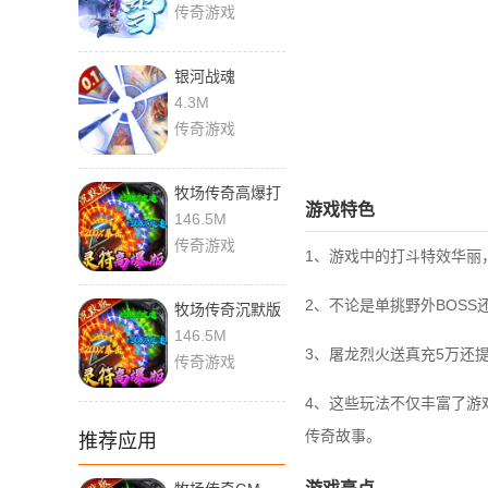
传奇游戏
银河战魂
4.3M
传奇游戏
牧场传奇高爆打
游戏特色
金服
146.5M
传奇游戏
1、游戏中的打斗特效华丽
2、不论是单挑野外BOS
牧场传奇沉默版
146.5M
3、屠龙烈火送真充5万还
传奇游戏
4、这些玩法不仅丰富了游
传奇故事。
推荐应用