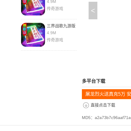
4.9M
传奇游戏
<
三界战歌九游版
4.9M
传奇游戏
多平台下载
屠龙烈火送真充5万 
直接点击下载
MD5：a2a73b7c96aaf71a