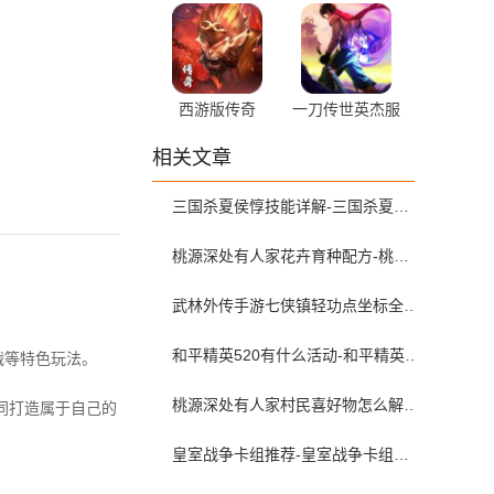
西游版传奇
一刀传世英杰服
相关文章
三国杀夏侯惇技能详解-三国杀夏侯惇培养攻略
桃源深处有人家花卉育种配方-桃源深处有人家花圃育种攻略
武林外传手游七侠镇轻功点坐标全收集-武林外传七侠镇12轻功点
和平精英520有什么活动-和平精英首款双人动作怎么设置
战等特色玩法。
桃源深处有人家村民喜好物怎么解锁-桃源深处有人家村民喜好物大全
同打造属于自己的
皇室战争卡组推荐-皇室战争卡组搭配-皇室战争卡组大全