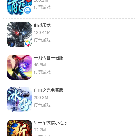
100.2M
传奇游戏
血战屠龙
120.41M
传奇游戏
一刀传世十倍服
48.8M
传奇游戏
自由之光免费版
200.2M
传奇游戏
斩千军微信小程序
92.2M