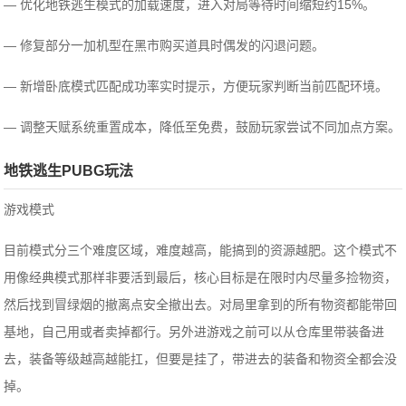
— 优化地铁逃生模式的加载速度，进入对局等待时间缩短约15%。
— 修复部分一加机型在黑市购买道具时偶发的闪退问题。
— 新增卧底模式匹配成功率实时提示，方便玩家判断当前匹配环境。
— 调整天赋系统重置成本，降低至免费，鼓励玩家尝试不同加点方案。
地铁逃生PUBG玩法
游戏模式
目前模式分三个难度区域，难度越高，能搞到的资源越肥。这个模式不
用像经典模式那样非要活到最后，核心目标是在限时内尽量多捡物资，
然后找到冒绿烟的撤离点安全撤出去。对局里拿到的所有物资都能带回
基地，自己用或者卖掉都行。另外进游戏之前可以从仓库里带装备进
去，装备等级越高越能扛，但要是挂了，带进去的装备和物资全都会没
掉。