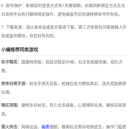
6. 账号保护：新绑定的登录方式有7天撤销期，此期间新绑定方式无法
对其他平台执行解除绑定操作，避免被盗号后快速转移账号所有权。
7. 下载来源：请认准本站或官方渠道下载，第三方安装包可能被植入外
挂或盗号模块，存在封号风险。
小编推荐同类游戏
和平精英：
国服特供版，低延迟稳定60帧，社交系统最完善，组队方
便。
使命召唤手游：
射击手感天花板，枪械后坐力模拟真实，连杀奖励爽感
拉满。
暗区突围：
硬核生存射击，死亡全丢装备，心理博弈拉满，硬核玩家首
选。
萤火突击：
网易出品，
画质
细腻，撤离玩法类似地铁逃生，操作门槛更