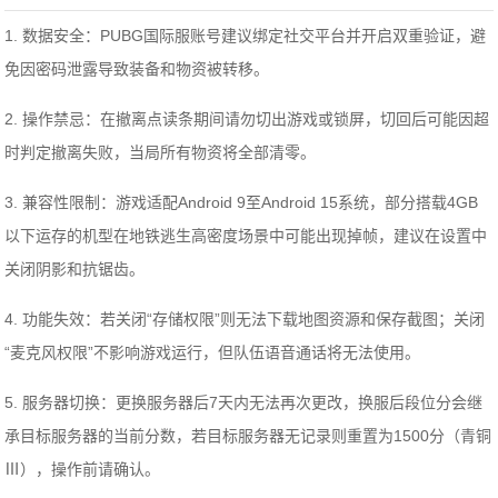
1. 数据安全：PUBG国际服账号建议绑定社交平台并开启双重验证，避
免因密码泄露导致装备和物资被转移。
2. 操作禁忌：在撤离点读条期间请勿切出游戏或锁屏，切回后可能因超
时判定撤离失败，当局所有物资将全部清零。
3. 兼容性限制：游戏适配Android 9至Android 15系统，部分搭载4GB
以下运存的机型在地铁逃生高密度场景中可能出现掉帧，建议在设置中
关闭阴影和抗锯齿。
4. 功能失效：若关闭“存储权限”则无法下载地图资源和保存截图；关闭
“麦克风权限”不影响游戏运行，但队伍语音通话将无法使用。
5. 服务器切换：更换服务器后7天内无法再次更改，换服后段位分会继
承目标服务器的当前分数，若目标服务器无记录则重置为1500分（青铜
Ⅲ），操作前请确认。