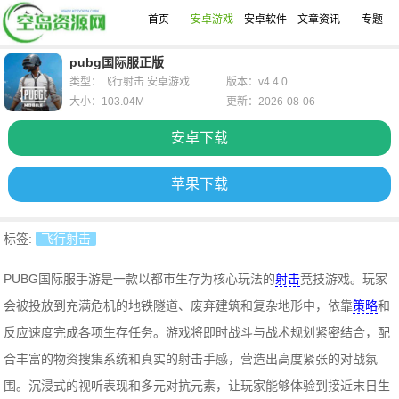
首页
安卓游戏
安卓软件
文章资讯
专题
pubg国际服正版
类型：飞行射击 安卓游戏
版本：v4.4.0
大小：103.04M
更新：2026-08-06
安卓下载
苹果下载
标签:
飞行射击
PUBG国际服手游是一款以都市生存为核心玩法的
射击
竞技游戏。玩家
会被投放到充满危机的地铁隧道、废弃建筑和复杂地形中，依靠
策略
和
反应速度完成各项生存任务。游戏将即时战斗与战术规划紧密结合，配
合丰富的物资搜集系统和真实的射击手感，营造出高度紧张的对战氛
围。沉浸式的视听表现和多元对抗元素，让玩家能够体验到接近末日生