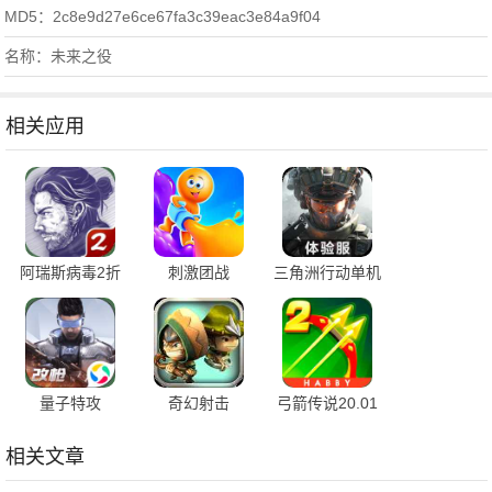
MD5：2c8e9d27e6ce67fa3c39eac3e84a9f04
名称：未来之役
相关应用
阿瑞斯病毒2折
刺激团战
三角洲行动单机
相思
版
量子特攻
奇幻射击
弓箭传说20.01
折
相关文章