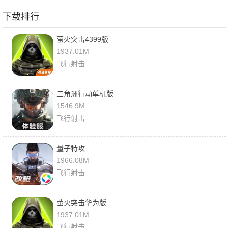
下载排行
萤火突击4399版
1937.01M
飞行射击
三角洲行动单机版
1546.9M
飞行射击
量子特攻
1966.08M
飞行射击
萤火突击华为版
1937.01M
飞行射击