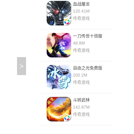
血战屠龙
120.41M
传奇游戏
一刀传世十倍服
48.8M
传奇游戏
>
自由之光免费版
200.2M
传奇游戏
斗转武林
142.87M
传奇游戏