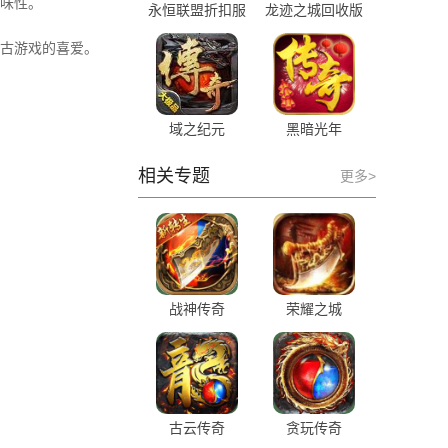
味性。
永恒联盟折扣服
龙迹之城回收版
古游戏的喜爱。
域之纪元
黑暗光年
相关专题
更多>
战神传奇
荣耀之城
古云传奇
贪玩传奇