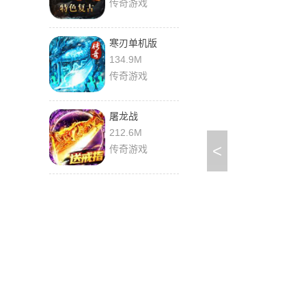
传奇游戏
寒刃单机版
134.9M
传奇游戏
屠龙战
212.6M
<
传奇游戏