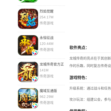
烈焰觉醒
254.17M
传奇游戏
永恒征战
120.44M
软件亮点：
传奇游戏
龙城传奇的亮点在于其创新
龙城传奇官方正
作的乐趣，同时复古传奇设
版
141M
传奇游戏
游戏特色：
升级系统：通过战斗和任务
魔域互通版
962.29M
攻沙玩法：组建公会，参与
传奇游戏