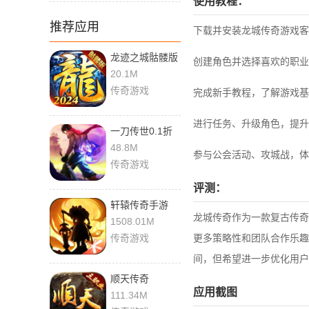
使用教程：
推荐应用
下载并安装龙城传奇游戏客
龙迹之城骷髅版
创建角色并选择喜欢的职业
20.1M
传奇游戏
完成新手教程，了解游戏基
进行任务、升级角色，提升
一刀传世0.1折
版
48.8M
参与公会活动、攻城战，体
传奇游戏
评测：
轩辕传奇手游
龙城传奇作为一款复古传奇
1508.01M
传奇游戏
更多策略性和团队合作乐趣
间，但希望进一步优化用户
顺天传奇
应用截图
111.34M