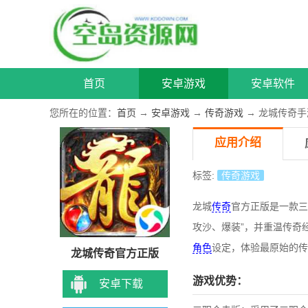
首页
安卓游戏
安卓软件
您所在的位置：
首页
→
安卓游戏
→
传奇游戏
→ 龙城传奇手
应用介绍
标签:
传奇游戏
龙城
传奇
官方正版是一款三
攻沙、爆装”，并重温传奇
角色
设定，体验最原始的传
龙城传奇官方正版
游戏优势：
安卓下载