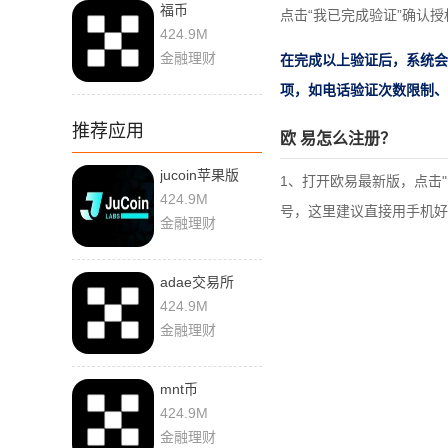
福币
点击“我已完成验证”确认
424.9M
金融理财
在完成以上验证后，系统会
项，如电话验证次数限制、
推荐应用
欧 易怎么注册？
jucoin苹果版
1、打开欧易最新版，点击
424.9M
号，这里建议直接用手机好
金融理财
adae交易所
424.9M
金融理财
mnt币
424.9M
金融理财