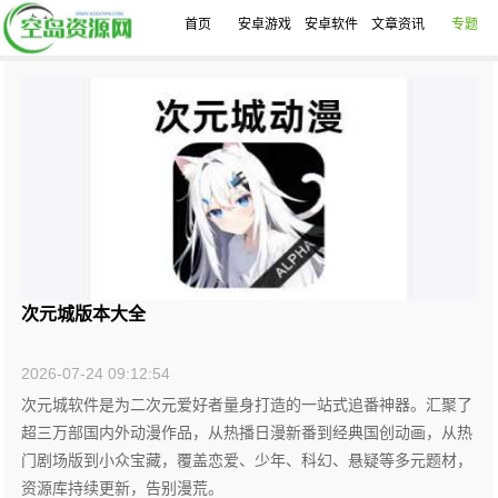
首页
安卓游戏
安卓软件
文章资讯
专题
次元城版本大全
2026-07-24 09:12:54
次元城软件是为二次元爱好者量身打造的一站式追番神器。汇聚了
超三万部国内外动漫作品，从热播日漫新番到经典国创动画，从热
门剧场版到小众宝藏，覆盖恋爱、少年、科幻、悬疑等多元题材，
资源库持续更新，告别漫荒。