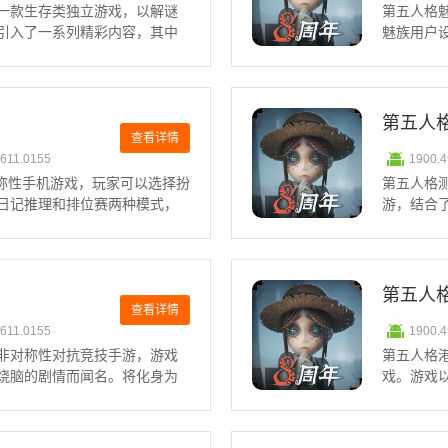
一款生存类独立游戏，以解谜
第五人格
引入了一系列精彩内容，其中
魅族用户
员是亮点之一。玩家可以使用
了丰富的
过获取稀世时装拉拉队员-荧，
的游戏体验
清，操作
第五人
查看详情
0611.0155
1900.
对称性手机游戏，玩家可以选择扮
第五人格
日记推理和排位赛两种模式，
游，结合
配界面，展开刺激的游戏体
监管者与
NO.5、红蝶1、平均得
队合作来
丰富的剧
第五人
查看详情
0611.0155
1900.
非对称性对抗竞技手游，游戏
第五人格
烧脑的剧情而闻名。将化身为
戏。游戏
秘的庄园调查失踪案。在将体
是在中国
对抗玩法，带给全新的游戏乐趣。
猫鼠追逃
案，或者