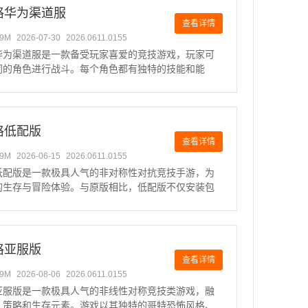
格华为渠道服
查看详情
49M
2026-07-30
2026.0611.0155
华为渠道服是一款备受玩家喜爱的竞技游戏，玩家可
同的角色进行战斗。每个角色都有独特的技能和能
戏带来了丰富的策略性和趣味性。厂长能够利用小型
队提供重要情报，而红蝶则凭借其灵活的形态迅速靠
，考验玩家的操作技
格低配版
查看详情
49M
2026-06-15
2026.0611.0155
低配版是一款极具人气的非对称性对抗竞技手游，为
的生存与冒险体验。与原版相比，低配版不仅安装包
且适配低配置设备，确保在游戏过程中不会出现卡顿
移等问题，保持原版的高画质与丰富内容。游戏以黑
画风和布偶娃娃形
格亚服版
查看详情
49M
2026-08-06
2026.0611.0155
亚服版是一款极具人气的非线性对称竞技类游戏，融
、策略和生存元素。游戏以其独特的哥特恐怖风格、