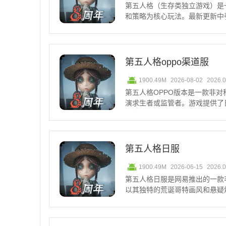
第五人格（生存类独立游戏）是
和策略为核心玩法。最新更新中
赛季精华和全新的求生者拉拉队
赛季精华解锁稀世时装，同时通
直接解锁新角色。此外，
第五人格oppo渠道服
1900.49M
2026-08-02
2026.
第五人格OPPO版本是一款非
演求生者或监管者。游戏提供了
玩家可以开始案件还原并进入匹
验。第五人格监管者上分角色推荐
分:80522、胜率：
第五人格日服
1900.49M
2026-06-15
2026.
第五人格日服是网易推出的一款
以其独特的荒诞哥特画风和悬疑
侦探奥尔菲斯，受邀前往一座神
验到紧张刺激的1V4猫鼠追逃
第五人格监管者上分角