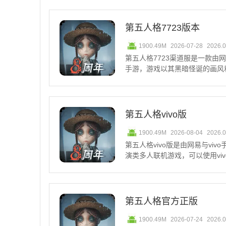
五人格一加版本，为一加手机用
捷的登录方式，可以通过一键
第五人格7723版本
1900.49M
2026-07-28
2026.
第五人格7723渠道服是一款由
手游，游戏以其黑暗怪诞的画风
验到解密、冒险和剧情等多种元
戏体验。将扮演求生者与监管者
戏。第五人格监管者
第五人格vivo版
1900.49M
2026-08-04
2026.
第五人格vivo版是由网易与vi
演类多人联机游戏，可以使用vi
的福利，包括皮肤、角色和碎片
融合了悬疑、竞技和策略等元素
战，适合喜
第五人格官方正版
1900.49M
2026-07-24
2026.