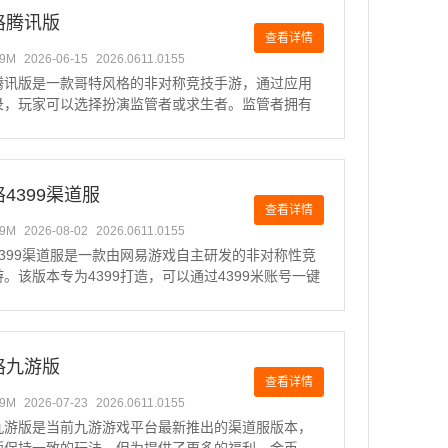
格腾讯版
查看详情
49M
2026-06-15
2026.0611.0155
腾讯版是一款哥特风格的非对称竞技手游，通过应用
录，玩家可以选择扮演监管者或求生者。监管者拥有
索和追逐能力，需要阻止并抓住至少三名求生者才能
求生者则依靠人数和资源优势，在复杂地图中进行潜
合作，只要逃跑了
4399渠道服
查看详情
49M
2026-08-02
2026.0611.0155
399渠道服是一款由网易游戏自主研发的非对称性竞
。该版本专为4399打造，可以通过4399米账号一键
受丰富的游戏福利和礼包。游戏结合了解谜与生存元
身私家侦探奥尔菲斯，探索神秘废弃庄园，揭开隐藏
真相
格九游版
查看详情
49M
2026-07-23
2026.0611.0155
九游版是当前九游游戏平台最新推出的渠道服版本，