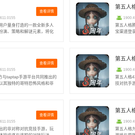
第五人
查看详情
0611.0155
1900.
用户量身打造的一款全新多人
第五人格
扮演、策略和解谜元素，将化
宝渠道登
并解开重重谜题。通过抖音账
强大的搜
，包括皮肤、角色、金币和碎
获胜；而
伏和分工
第五人格
查看详情
0611.0155
1900.
方与taptap手游平台共同推出的
第五人格4
以其独特的哥特恐怖风格和非
技对抗手游
求生者与一名监管者展开智慧
登录，享
解谜来生存并逃离神秘庄园。
素，将化
在背后的
第五人
查看详情
0611.0155
1900.
出的非对称对抗竞技手游，玩
第五人格