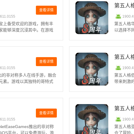
第五人
查看详情
0611.0155
1900.
宝上备受欢迎的游戏，拥有丰
第五人格
家能够深度沉浸其中。在游戏
以选择不
机，并避开监管的追捕。游戏
力，给游
玩家体验到前所未有的游戏乐
雷达为团
近求生者
第五人
查看详情
0611.0155
1900.
推出的非对称多人在线手游，融合
第五人格
元素。游戏以其独特的哥特式
带来刺激
玩法吸引了众多。可以选择成
更小巧，
游戏乐趣。第五人格监管者上
或画面漂
暗怪诞的
第五人
查看详情
0611.0155
1900.
tEaseGames推出的非对称
第五人格
d和iOS平台，可以免费游玩。游
合了冒险