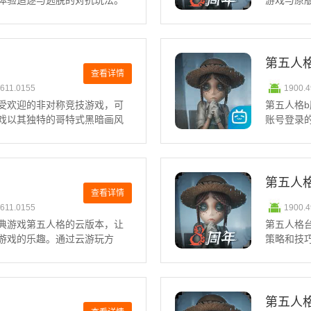
体验追逐与逃脱的对抗玩法。
游戏与原
设定各具特色，在同类产品中
点券和皮
者上分角色推荐NO.5、红蝶
玩，体验
称，整体
第五人
查看详情
0611.0155
1900.
受欢迎的非对称竞技游戏，可
第五人格
戏以其独特的哥特式黑暗画风
账号登录
的关注。无论是作为监管者还
自己独特
抗体验。第五人格监管者上分
境中寻找
的策略性
第五人
查看详情
0611.0155
1900.
典游戏第五人格的云版本，让
第五人格
游戏的乐趣。通过云游玩方
策略和技
模式，且不受设备性能的限
以利用板
别扮演求生者和监管者，展开
团队中扮
力。空姐
第五人