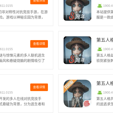
查看详情
0611.0155
1900.
4的非对称性对抗竞技手游，在游
本站提供
险。游戏以神秘庄园为背景，
服是一款
情，需要在求生者与抓捕者之
的哥特画
索逃脱抓捕者的追捕，或是将
验。玩家
恶名昭著
第五人
查看详情
0611.0155
1900.
谜与惊悚元素的多人联机逃生
第五人格
画风和悬疑烧脑的剧情吸引了
验到紧张
开冒险，通过高超的技术破解
号一键登
，感受每一次心跳的刺激。第
大量游戏
角色推荐N
第五人
查看详情
0611.0155
1900.
开发的多人在线对抗竞技手
第五人格
式悬疑为背景，分为逃生者和
的追逃求
的生存与追逐。最近推出的第
备独特的