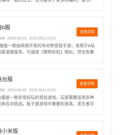
版保持一致的玩法，但为提供了更多的福利，金币、
肤等。可以使用九游账号登录，并与众多九游在线畅
极致的逃杀之旅。游戏以独特的哥特式恐怖风格著
氛围阴暗而诡异，乌
格b服
查看详情
49M
2026-08-02
2026.0611.0155
b服是一款由网易开发的非对称竞技手游，适用于b站
的渠道服版本。与端游《黎明杀机》相似，但也有着
的玩法和特色。玩家可以选择扮演求生者，在危险环
生存机会，或者成为监管者，追捕求生者们。游戏中
玩法和丰富的游
格台服
查看详情
49M
2026-08-05
2026.0611.0155
台服是一款非常好玩的竞技游戏，玩家需要运用多种
巧来应对挑战。板子是游戏中重要的道具，求生者可
子放倒监管者，但需谨慎操作以避免被反击。医生在
演重要辅助角色，通过治疗回血加速提升团队生存能
则是强力角色，但
格小米版