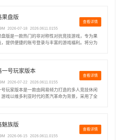
人格监管者上分角色推荐NO.5、红蝶1、平均得
2、胜
格果盘版
查看详情
49M
2026-07-18
2026.0611.0155
果盘版是一款热门的非对称性对抗竞技游戏，专为果
造，提供便捷的账号登录与丰富的游戏福利。将分为
追捕者两个阵营，求生者需要在屠夫的追击下逃生，
则要努力捕捉所有逃生者。游戏考验的策略与团队配
多种模式让体验独
格一号玩家版本
查看详情
49M
2026-07-22
2026.0611.0155
一号玩家版本是一款由网易倾力打造的多人竞技休闲
，游戏以维多利亚时代的蒸汽革命为背景，采用了全
引擎，呈现出黑暗而有趣的画面风格。可以选择扮演求
管者，体验紧张刺激的追逃对抗，解锁隐藏在庄园中
件。无论是与好
格魅族版
查看详情
49M
2026-06-15
2026.0611.0155