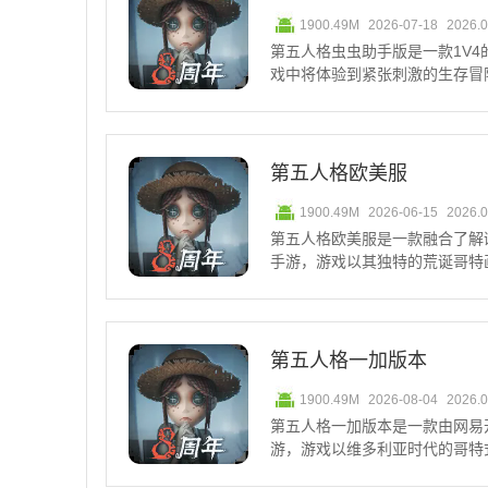
1900.49M
2026-07-18
2026.
第五人格虫虫助手版是一款1V
戏中将体验到紧张刺激的生存冒
融合了哥特式的画风和悬疑的剧
间进行激烈的对抗，最终寻找线
所有求生者捕获。第五
第五人格欧美服
1900.49M
2026-06-15
2026.
第五人格欧美服是一款融合了解
手游，游戏以其独特的荒诞哥特
众多。将在神秘的废弃庄园中展
谜题，体验身临其境的恐怖氛围
五人格监管者上分角色推荐
第五人格一加版本
1900.49M
2026-08-04
2026.
第五人格一加版本是一款由网易
游，游戏以维多利亚时代的哥特
监管者两个阵营，进行紧张刺激