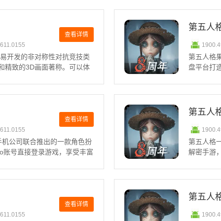
户提供了专属的游戏福利和便
体验。第五
分:8052
第五人
查看详情
0611.0155
1900.
网易开发的非对称性对抗竞技类
第五人格
和精致的3D画面著称。可以体
盘平台打
素的结合，带来无与伦比的游
求生者和
，展开一场紧张刺激的生存游
而追捕者
合，提供
第五人
查看详情
0611.0155
1900.
vo手机公司联合推出的一款角色扮
第五人格
vo账号直接登录游戏，享受丰富
解密手游
等，带给会员般的待遇。游戏
新的3D
，提供了紧张刺激的生存挑
生者或监
的神秘案
第五人
查看详情
0611.0155
1900.