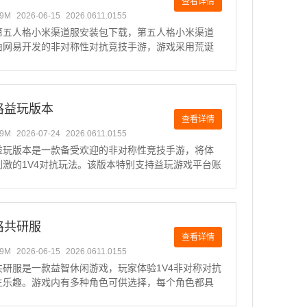
查看详情
49M
2026-06-15
2026.0611.0155
第五人格小米渠道服安装包下载，第五人格小米渠道
由网易开发的非对称性对抗竞技手游，游戏采用荒诞
风，结合悬疑烧脑的剧情，给玩家带来全新的游戏体
将扮演侦探奥尔菲斯，接到一封神秘的委托信，深入
的庄园调查失踪案
格益玩版本
查看详情
49M
2026-07-24
2026.0611.0155
益玩版本是一款备受欢迎的非对称性竞技手游，将体
刺激的1V4对抗玩法。该版本特别支持益玩游戏平台账
录，并为提供丰富的游戏福利，包括珍稀角色皮肤和
道具，为带来更好的游戏体验。第五人格监管者上分
O.5、红
格共研服
查看详情
49M
2026-06-15
2026.0611.0155
共研服是一款益智休闲游戏，玩家体验1V4非对称对抗
生乐趣。游戏内有多种角色可供选择，每个角色都具
技能与特点，带给玩家丰富的战术选择和团队合作的