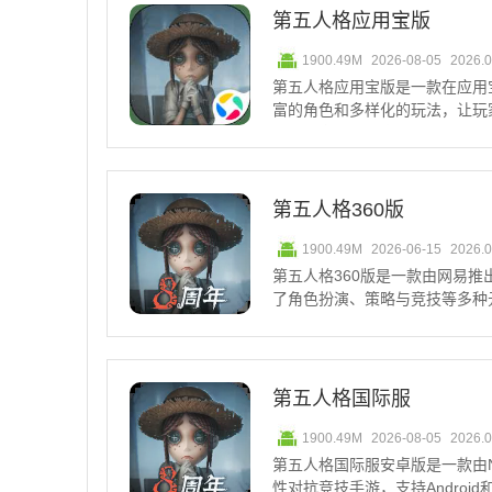
第五人格应用宝版
1900.49M
2026-08-05
2026.
第五人格应用宝版是一款在应用
富的角色和多样化的玩法，让玩
中，玩家需要探索地图，修复电
的氛围充满了恐怖和紧张感，让
趣。第五人格监管者上分角
第五人格360版
1900.49M
2026-06-15
2026.
第五人格360版是一款由网易
了角色扮演、策略与竞技等多种
黑暗画风和紧张刺激的生存对抗
为求生者或监管者，体验不同的
分角色推荐NO.5、
第五人格国际服
1900.49M
2026-08-05
2026.
第五人格国际服安卓版是一款由Ne
性对抗竞技手游，支持Androi