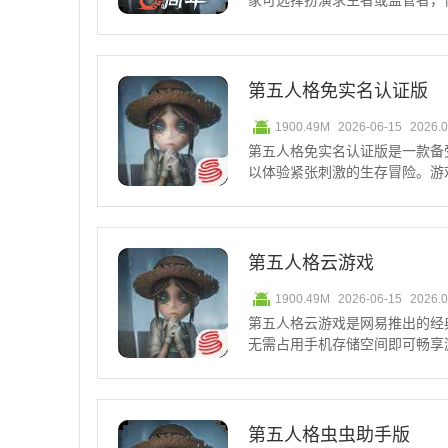
家可选择扮演求生者或监管者，
游戏采用哥特式暗黑画风，角色
具有较高的辨识度。第五人格监管
1、平均得分：805
第五人格免实名认证版
1900.49M
2026-06-15
2026.
第五人格免实名认证版是一款备
以体验紧张刺激的生存冒险。游
和丰富的角色选择，吸引了众多
是求生者，都能享受到极致的对
角色推荐NO.5、红蝶1
第五人格云游戏
1900.49M
2026-06-15
2026.
第五人格云游戏是网易推出的经
无需占用手机存储空间即可畅享
式，可以轻松体验游戏内的所有
制，享受极致的游戏体验。将分
一场紧张刺激的非对称对抗，体
第五人格虫虫助手版