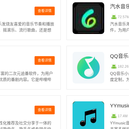
汽水音
查看详情
72.57
音乐发烧友喜爱的音乐节奏和播放
汽水音乐海
、摇滚乐、流行歌曲，还是想
件，为用
青音乐中找到喜爱的音乐。该
收听海量
类和多种主题搭配，为用户打
的朋友快
种音乐模
QQ音
查看详情
182.2
资源丰富的二次元追番软件，为用户
QQ音乐
优质的番剧内容。它是哔哩哔
度定制，
够保存b站封面，提供多种获取
领域的专
视频详情界面中分享链接等功
务。用户
放，还能
YYmus
查看详情
17.4M
性化推荐及社交分享于一体的
YYmus