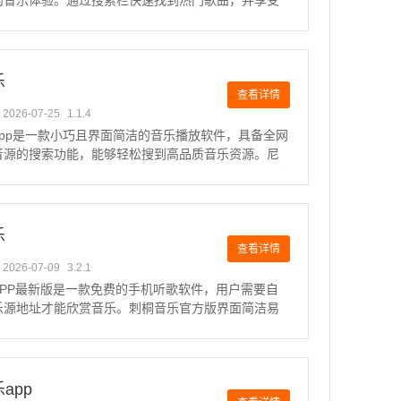
的音乐体验。通过搜索栏快速找到热门歌曲，并享受
音乐推荐服务。软件不仅具备海量的音乐资源，还能
的听歌记录和偏好，自动推荐相似的音乐，让用户轻
多心仪的曲
乐
查看详情
2026-07-25
1.1.4
app是一款小巧且界面简洁的音乐播放软件，具备全网
音源的搜索功能，能够轻松搜到高品质音乐资源。尼
放器支持导入其他音乐App的歌单，还拥有海量歌曲榜
全面的音乐享受，提供优质的音乐播放体验。尼卡音
么下载
乐
查看详情
2026-07-09
3.2.1
APP最新版是一款免费的手机听歌软件，用户需要自
乐源地址才能欣赏音乐。刺桐音乐官方版界面简洁易
推荐歌单、榜单、播放记录等功能，让用户可以轻松
音乐。以下是对刺桐音乐APP的介绍：刺桐音乐APP
定义音乐
app