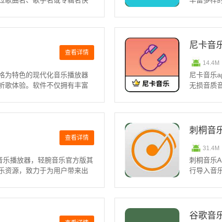
过歌曲名、歌手名或专辑名快
丰富多样
史偏好推荐新曲，帮助用户发
个性化的
乐特色1、个性化推荐：睿星音
根据用户
松发现更
尼卡音
查看详情
14.4M
风格为特色的现代化音乐播放器
尼卡音乐
听歌体验。软件不仅拥有丰富
无损音质
歌曲列表，随时随地享受音乐
卡音乐播
，还是外出旅行，M00音乐都
单，带来
乐App怎
刺桐音
查看详情
31.4M
的音乐播放器，轻腕音乐官方版其
刺桐音乐
乐资源，致力于为用户带来出
行导入音
来下载体验吧！软件特色：个
用，提供
送匹配的歌曲和歌手。免费资
浏览和享受
特点：自
谷歌音乐