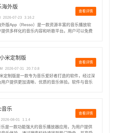
乐海外版
查看详情
M
2026-07-23
3.16.2
外版App（Resso）是一款资源丰富的音乐播放软
户提供多样化的音乐内容和听歌平台。用户可以免费
音乐资源，创建个人歌单，享受音乐的魅力。感兴趣
来下载体验吧！软件特色：多样化音乐模式：提供多
式，让用户
乐小米定制版
查看详情
6M
2026-07-31
20.7.0.8
小米定制版是一款专为音乐爱好者打造的软件，经过深
为用户提供更加清晰、优质的音乐体验。软件与音乐
业团队合作研发，特别为米粉们提供丰富的内容服
通过QQ音乐小米定制版不仅能够享受到出色的音乐播
获得更好的使用
ic音乐
查看详情
2026-08-01
1.1.4
ic音乐是一款功能强大的音乐播放器应用，为用户提供