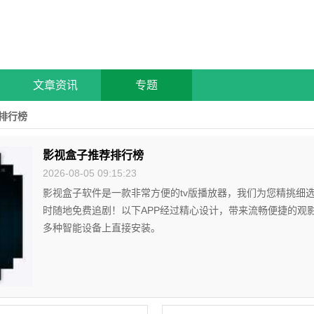
文章资讯
专题
排行榜
影视盒子推荐排行榜
2026-08-05 09:15:23
影视盒子软件是一款非常方便的tv版播放器，我们为您精挑细
时随地免费追剧！以下APP经过精心设计，带来流畅便捷的观
多种智能设备上直接安装。