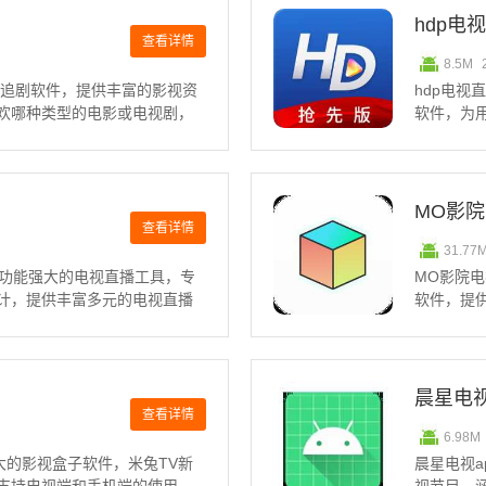
hdp电视
查看详情
8.5M
的追剧软件，提供丰富的影视资
hdp电
欢哪种类型的电影或电视剧，
软件，为
作品，轻居影视电视盒子下载
用于智能
问题。成为VIP用户后，将享
丰富的电
括央视、
MO影
查看详情
31.77
一款功能强大的电视直播工具，专
MO影院
计，提供丰富多元的电视直播
软件，提
最新版整合了海量频道资源，涵盖
经典动漫
方特色频道，用户可自由选择
验，轻松
进入首页
晨星电
查看详情
6.98M
强大的影视盒子软件，米兔TV新
晨星电视