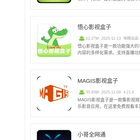
品，支持多种控制方式，包括手
快，界面友好，是提升家庭娱乐
TV安装包特色1.
悟心影视盒子
22.27M
2025-11-13
味精出品
悟心影视盒子是一款功能强大的
内容的多样化需求。支持直播功
和电影，通过多条线路轻松切换
量的影视资源，免费搜索和观看
剧、综艺、动漫等各类节目
MAGIS影视盒子
35.93M
2025-11-08
4.21.6
MAGIS影视盒子是一款集影视
乐影音应用，在这里免费观看丰
影、电视剧和动漫等。软件以其
户不仅可以轻松找到最新的影视
影体验。MAGIS影视
小哥全网通