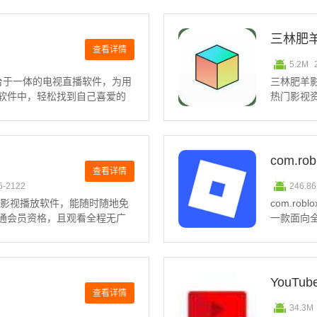
。无论你喜欢哪种类型的节
够便捷地
畅享高清
三林肥
查看详情
5.2M
台于一体的电视直播软件，为用
三林肥羊
软件中，轻松找到自己喜爱的
热门影视
盛宴。无论是电影、动漫、电
足个性化
能满足用户的需求。快来体验便
集上线快
存，无网
com.robl
查看详情
5-2122
246.8
的影视播放软件，能随时随地免
com.robl
通会员资格，且观看全程无广
一款面向
自由的必备神器，可让人随时
的游戏内
的各类影视资源。乐歌影视电
法。近期
YouTub
查看详情
34.3M