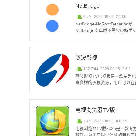
NetBridge
6.5M
2026-08-02
2.1.06
NetBridge-NoRootTeth
NetBridge安卓版不需要破
限制，你可以把手机上的蜂窝数据
别的设备用，而且还能隐藏网络
蓝波影视
102.79M
2026-08-05
3.6.2
蓝波影视TV电视版是一款专为
富多样的影视资源，用户可以在
己喜爱的电视剧和电影，并且每
体验到不同寻常的观影乐趣。软
助用户快速找到他们想要
电视浏览器TV版
7.4M
2026-08-05
8.0.770
电视浏览器TV版2025是一款
软件，为用户提供便捷的电视节