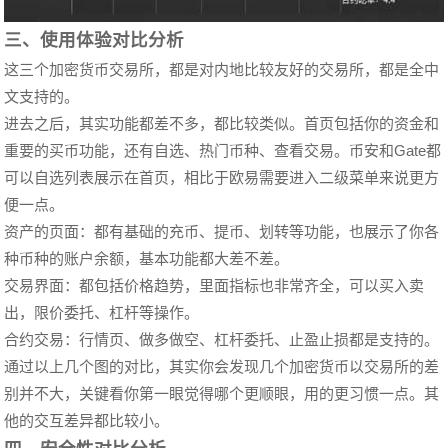
三、使用体验对比分析
这三个加密货币交易所，都是对内地比较友好的交易所，都是全中
文支持的。
进去之后，其实功能都差不多，都比较类似。首页包括你的资金和
重要的买币功能，还有自选、热门币种、查看交易。币安和Gate都
可以自选列表展示在首页，相比于欧易需要进入二级菜单来说更方
便一点。
资产的页面：都有基础的充币、提币、划转等功能，也展示了你各
种币种的账户余额，基本功能都大差不差。
交易界面：都包括价格趋势，里面指标也非常齐全，可以买入卖
出，限价委托、杠杆等操作。
合约交易：行情页、做多做空、杠杆委托、止盈止损都是支持的。
通过以上几个图的对比，其实你会发现几个加密货币以交易所的差
别并不大，关键看你第一眼觉得哪个更顺眼，用的更习惯一点。其
他的交互差异都比较小。