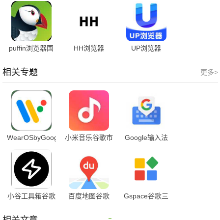
全球通版
puffin浏览器国
HH浏览器
UP浏览器
际版
相关专题
更多>
WearOSbyGoogle
小米音乐谷歌市
Google输入法
场版
小谷工具箱谷歌
百度地图谷歌
Gspace谷歌三
安装器
play版
件套