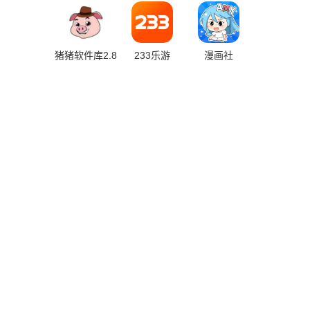
猪猪软件库2.8
233乐游
漫画社
版本