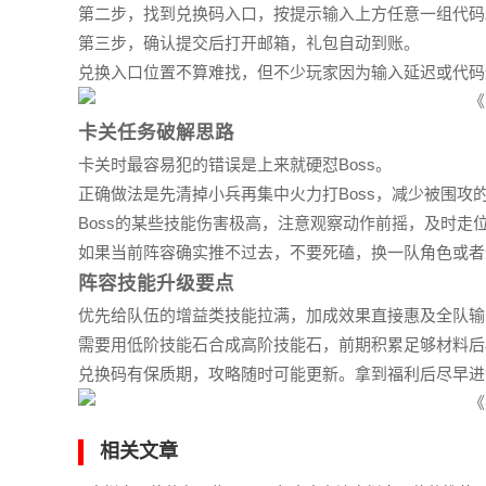
第二步，找到兑换码入口，按提示输入上方任意一组代码
第三步，确认提交后打开邮箱，礼包自动到账。
兑换入口位置不算难找，但不少玩家因为输入延迟或代码
卡关任务破解思路
卡关时最容易犯的错误是上来就硬怼Boss。
正确做法是先清掉小兵再集中火力打Boss，减少被围攻
Boss的某些技能伤害极高，注意观察动作前摇，及时走
如果当前阵容确实推不过去，不要死磕，换一队角色或者
阵容技能升级要点
优先给队伍的增益类技能拉满，加成效果直接惠及全队输
需要用低阶技能石合成高阶技能石，前期积累足够材料后
兑换码有保质期，攻略随时可能更新。拿到福利后尽早进
相关文章