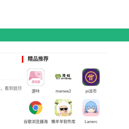
精品推荐
效，看到就尽
游咔
manwa2
pi派币
谷歌浏览器海
懒羊羊软件库
Lanerc
外版