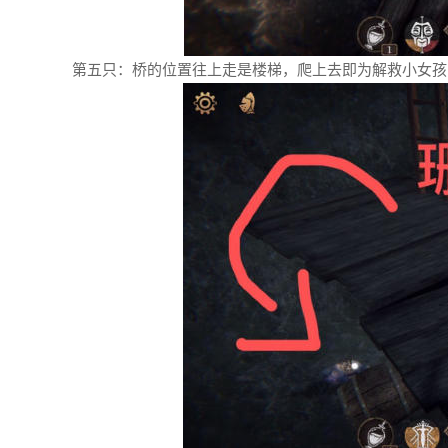
第五只：桥的位置往上走是楼梯，爬上去即为解救小女孩