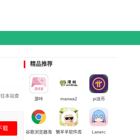
精品推荐
前往本站查
游咔
manwa2
pi派币
下载
谷歌浏览器海
懒羊羊软件库
Lanerc
外版