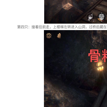
第四只：接着往前走，上楼梯左转进入山洞，过桥后藏在