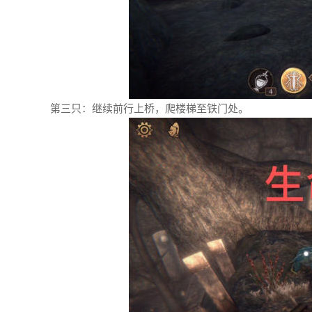
第三只：继续前行上桥，爬楼梯至铁门处。