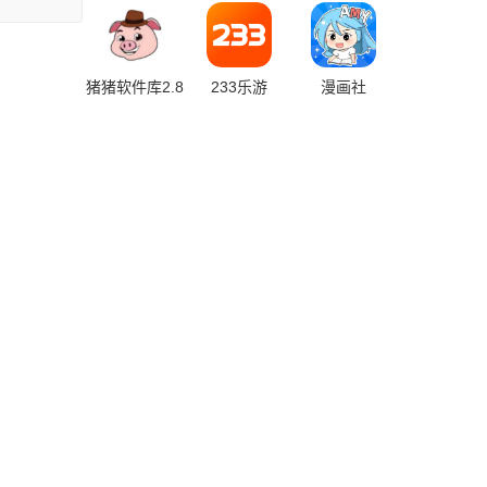
猪猪软件库2.8
233乐游
漫画社
版本