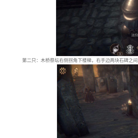
第二只：木桥祭坛右侧拐角下楼梯，右手边两块石碑之间