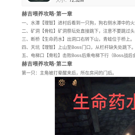
大小：
72.32M
赫吉喂养攻略·第一章
一、水潭【理智】进村后看到一只狗，狗右侧水潭中的火
二、矿洞【骨粒】矿洞祭坛处直接跳下，注意不要跳过头
三、断桥【生命药水】出洞口右转下山，青蛙位于桥上。
四、天坑【理智】上山至Boss门口，从栏杆缺失处跳下
五、电梯口【骨粒】击败Boss后乘电梯下行（Boss战
赫吉喂养攻略·第二章
第一只：主角被打晕醒来后，所在房间的门后。