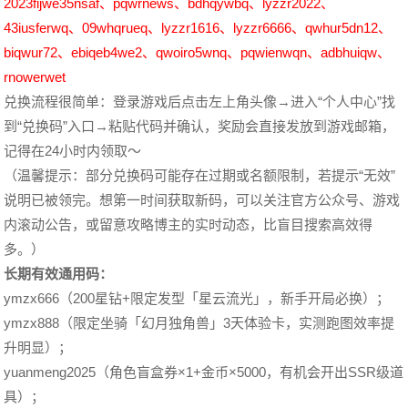
2023fijwe35nsaf、pqwrnews、bdhqywbq、lyzzr2022、
43iusferwq、09whqrueq、lyzzr1616、lyzzr6666、qwhur5dn12、
biqwur72、ebiqeb4we2、qwoiro5wnq、pqwienwqn、adbhuiqw、
rnowerwet
兑换流程很简单：登录游戏后点击左上角头像→进入“个人中心”找
到“兑换码”入口→粘贴代码并确认，奖励会直接发放到游戏邮箱，
记得在24小时内领取～
（温馨提示：部分兑换码可能存在过期或名额限制，若提示“无效”
说明已被领完。想第一时间获取新码，可以关注官方公众号、游戏
内滚动公告，或留意攻略博主的实时动态，比盲目搜索高效得
多。）
长期有效通用码：
ymzx666（200星钻+限定发型「星云流光」，新手开局必换）；
ymzx888（限定坐骑「幻月独角兽」3天体验卡，实测跑图效率提
升明显）；
yuanmeng2025（角色盲盒券×1+金币×5000，有机会开出SSR级道
具）；