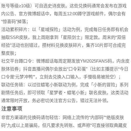
账号等级≥10级）可自选史诗皮肤。这些兑换码通常会发布在游戏
内公告、官方微博超话中，每周五12:00蹲守游戏邮件，偶尔会有
“惊喜码”掉落；
活动累积碎片：以「星域探险」活动为例，完成每日任务即有机会
抽取SSR皮肤，我上周刚拿到「星陨剑士」限定款。周末的“双倍
经验”活动也别错过，攒材料兑换皮肤碎片，集齐10片即可合成完
整皮肤；
社交平台蹲口令：微博超话每周定期发放YM2025FANS码，内含皮
肤体验券；抖音直播间偶尔会放出“口令彩蛋”（比如主播提示“今日
口令是‘元梦冲鸭’”，立刻去兑换入口输入，手慢极易被抢空）；
联动任务链：以过往蜡笔小新联动为例，完成「小新的冒险」系列
剧情任务后，即可领取「星梦者・蜡笔小新」联名皮肤。这类活动
通常限时开放，务必密切关注官方公告，错过无法补领。
注意事项
非官方渠道的兑换码请勿轻信：网络上流传的“内部码”“绝版皮肤
码”九成以上是骗局，但凡要求先转账、或声称“可直接领取典藏皮