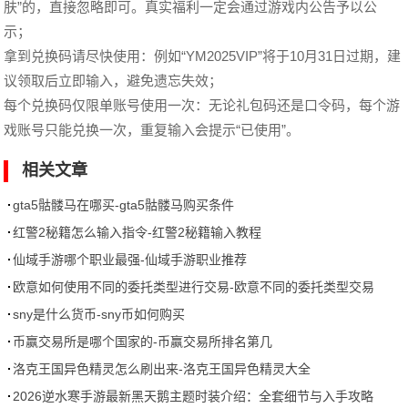
肤”的，直接忽略即可。真实福利一定会通过游戏内公告予以公
示；
拿到兑换码请尽快使用：例如“YM2025VIP”将于10月31日过期，建
议领取后立即输入，避免遗忘失效；
每个兑换码仅限单账号使用一次：无论礼包码还是口令码，每个游
戏账号只能兑换一次，重复输入会提示“已使用”。
相关文章
gta5骷髅马在哪买-gta5骷髅马购买条件
红警2秘籍怎么输入指令-红警2秘籍输入教程
仙域手游哪个职业最强-仙域手游职业推荐
欧意如何使用不同的委托类型进行交易-欧意不同的委托类型交易
教程
sny是什么货币-sny币如何购买
币赢交易所是哪个国家的-币赢交易所排名第几
洛克王国异色精灵怎么刷出来-洛克王国异色精灵大全
2026逆水寒手游最新黑天鹅主题时装介绍：全套细节与入手攻略