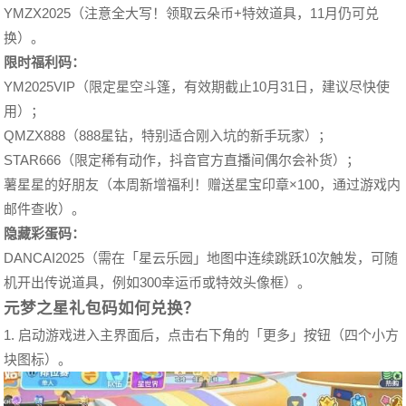
YMZX2025（注意全大写！领取云朵币+特效道具，11月仍可兑
换）。
限时福利码：
YM2025VIP（限定星空斗篷，有效期截止10月31日，建议尽快使
用）；
QMZX888（888星钻，特别适合刚入坑的新手玩家）；
STAR666（限定稀有动作，抖音官方直播间偶尔会补货）；
薯星星的好朋友（本周新增福利！赠送星宝印章×100，通过游戏内
邮件查收）。
隐藏彩蛋码：
DANCAI2025（需在「星云乐园」地图中连续跳跃10次触发，可随
机开出传说道具，例如300幸运币或特效头像框）。
元梦之星礼包码如何兑换？
1. 启动游戏进入主界面后，点击右下角的「更多」按钮（四个小方
块图标）。