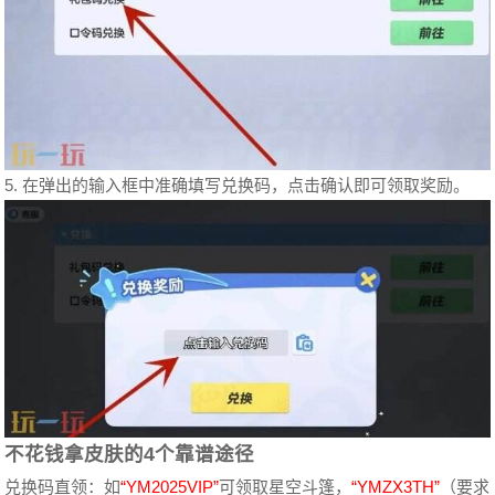
5. 在弹出的输入框中准确填写兑换码，点击确认即可领取奖励。
不花钱拿皮肤的4个靠谱途径
兑换码直领：如
“YM2025VIP”
可领取星空斗篷，
“YMZX3TH”
（要求