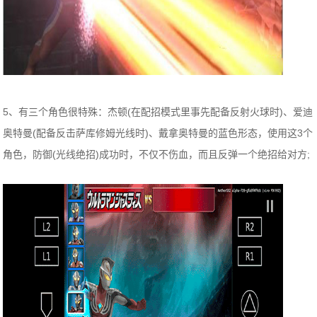
5、有三个角色很特殊：杰顿(在配招模式里事先配备反射火球时)、爱迪
奥特曼(配备反击萨库修姆光线时)、戴拿奥特曼的蓝色形态，使用这3个
角色，防御(光线绝招)成功时，不仅不伤血，而且反弹一个绝招给对方;