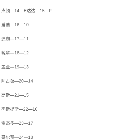
杰顿—14—E达达—15—F
爱迪—16—10
迪迦—17—11
戴拿—18—12
盖亚—19—13
阿古茹—20—14
高斯—21—15
杰斯提斯—22—16
雷杰多—23—17
哥尔赞—24—18