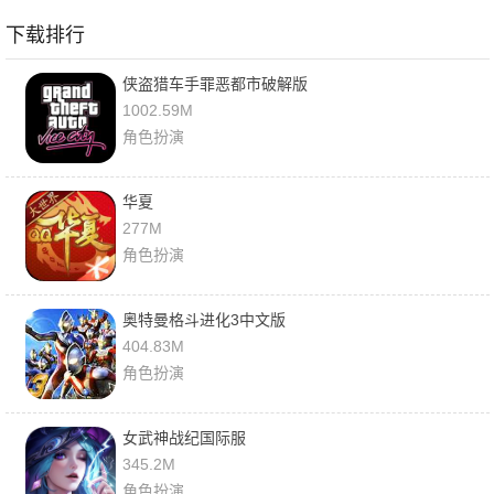
下载排行
侠盗猎车手罪恶都市破解版
1002.59M
角色扮演
华夏
277M
角色扮演
奥特曼格斗进化3中文版
404.83M
角色扮演
女武神战纪国际服
345.2M
角色扮演