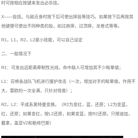
时可按相应按键来发出必杀技。
X——投技。与敌近身时按下后可使出摔投等技巧。如果按下后再按其
他键便可使出不同种类的投，如过肩摔，过顶摔，龙卷式等等。
R1，L1，R2，L2是小技能，可以自己设定
二、一般情况下
R1：可发出远距离牵制性光线，命中敌人可增加其不少眩晕值；
L1：召唤各战队飞机进行援护攻击（一次，增加对手的眩晕值，作用不
大，雷欧的一次全满，只针对怪兽）；
R2，L2：平成系奥特曼变换。（R2为变红，蓝，还原；L2为变蓝，
红，还原；如果变红，按L2还原，如果变蓝，按R2还原。只限迪加，
戴拿，盖亚V2和勒修巴斯）