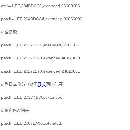
atch=1,EE,204BDCC0,extended,06060606
patch=1,EE,204BDCC4,extended,06060606
// 全技能
patch=1,EE,2027226C,extended,2402FFFF
patch=1,EE,20272270,extended,AC8200EC
patch=1,EE,20272278,extended,24020001
// 剧情1p修改（对于
闯关
同样有用）
patch=1,EE,203D4BDC,extended,
// 形态修改闯关
patch=1,EE,2067EA90,extended,