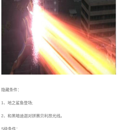
隐藏条件：
1、地之鲨鱼登场;
2、和黑暗迪迦对拼赛贝利昂光线。
S级条件：