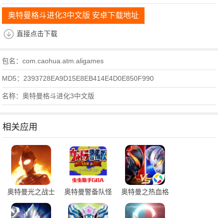
奥特曼格斗进化3中文版 安卓下载地址
直接点击下载
包名：com.caohua.atm.aligames
MD5：2393728EA9D15E8EB414E4D0E850F990
名称：奥特曼格斗进化3中文版
相关应用
奥特曼光之战士
奥特曼警备队怪
奥特曼之热血格
兽袭击金手指
斗