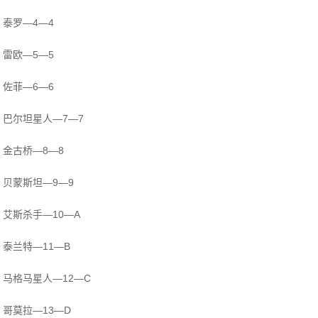
泰罗—4—4
雷欧—5—5
佐菲—6—6
巴尔坦星人—7—7
金古桥—8—8
贝蒙斯坦—9—9
艾斯杀手—10—A
泰兰特—11—B
马格马星人—12—C
哥莫拉—13—D