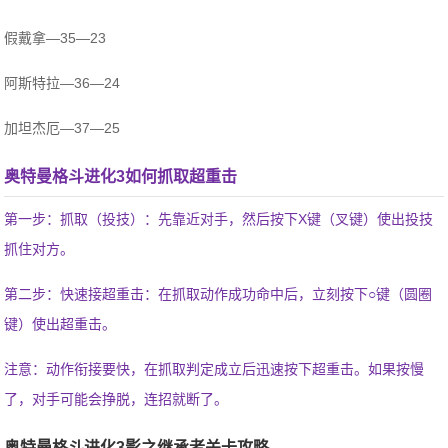
假戴拿—35—23
阿斯特拉—36—24
加坦杰厄—37—25
奥特曼格斗进化3如何抓取超重击
第一步：抓取（投技）：先靠近对手，然后按下X键（叉键）使出投技
抓住对方。
第二步：快速接超重击：在抓取动作成功命中后，立刻按下○键（圆圈
键）使出超重击。
注意：动作衔接要快，在抓取判定成立后迅速按下超重击。如果按慢
了，对手可能会挣脱，连招就断了。
奥特曼格斗进化3影之继承者关卡攻略