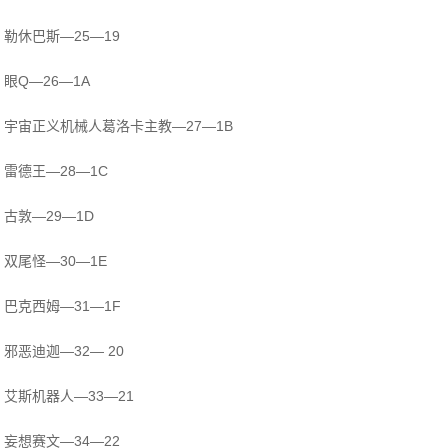
勒休巴斯—25—19
眼Q—26—1A
宇宙正义机械人葛洛卡主教—27—1B
雷德王—28—1C
古敦—29—1D
双尾怪—30—1E
巴克西姆—31—1F
邪恶迪迦—32— 20
艾斯机器人—33—21
妄想赛文—34—22