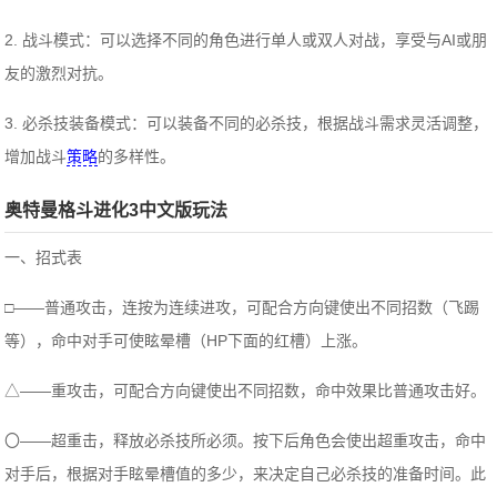
2. 战斗模式：可以选择不同的角色进行单人或双人对战，享受与AI或朋
友的激烈对抗。
3. 必杀技装备模式：可以装备不同的必杀技，根据战斗需求灵活调整，
增加战斗
策略
的多样性。
奥特曼格斗进化3中文版玩法
一、招式表
□——普通攻击，连按为连续进攻，可配合方向键使出不同招数（飞踢
等），命中对手可使眩晕槽（HP下面的红槽）上涨。
△——重攻击，可配合方向键使出不同招数，命中效果比普通攻击好。
〇——超重击，释放必杀技所必须。按下后角色会使出超重攻击，命中
对手后，根据对手眩晕槽值的多少，来决定自己必杀技的准备时间。此