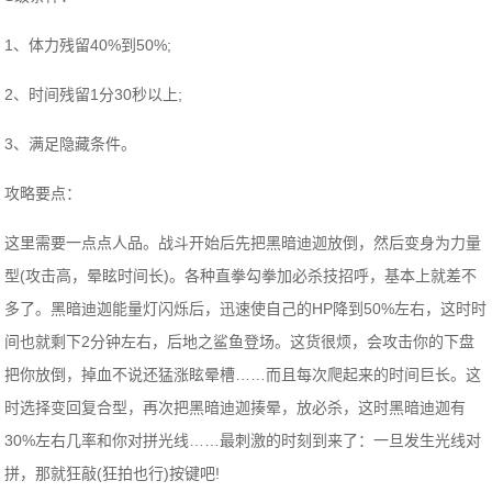
1、体力残留40%到50%;
2、时间残留1分30秒以上;
3、满足隐藏条件。
攻略要点：
这里需要一点点人品。战斗开始后先把黑暗迪迦放倒，然后变身为力量
型(攻击高，晕眩时间长)。各种直拳勾拳加必杀技招呼，基本上就差不
多了。黑暗迪迦能量灯闪烁后，迅速使自己的HP降到50%左右，这时时
间也就剩下2分钟左右，后地之鲨鱼登场。这货很烦，会攻击你的下盘
把你放倒，掉血不说还猛涨眩晕槽……而且每次爬起来的时间巨长。这
时选择变回复合型，再次把黑暗迪迦揍晕，放必杀，这时黑暗迪迦有
30%左右几率和你对拼光线……最刺激的时刻到来了：一旦发生光线对
拼，那就狂敲(狂拍也行)按键吧!