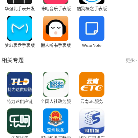
华强北手表开发
咪咕音乐手表版
酷狗概念手表版
工具
梦幻表盘手表版
懒人听书手表版
WearNote
相关专题
更多>
特力达供应链
全国人社政务服
云南etc服务
务平台
乐呵找房
深圳税务最新版
找砂石司机端