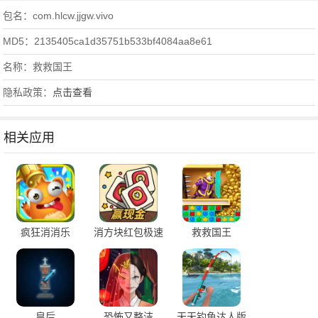
包名：com.hlcw.jjgw.vivo
MD5：2135405ca1d35751b533bf4084aa8e61
名称：救救国王
隐私政策：
点击查看
相关应用
疯狂消消乐
消方块红包极速
救救国王
版
皇后
恐怖又整洁
天天钓鱼达人版