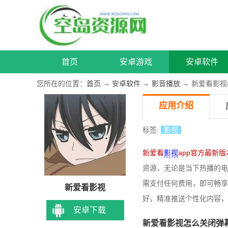
首页
安卓游戏
安卓软件
您所在的位置：
首页
→
安卓软件
→
影音播放
→ 新爱看影视
应用介绍
标签:
影视
新爱看
影视
app官方最新版
资源，无论是当下热播的电
需支付任何费用，即可畅享
新爱看影视
好，精准推送个性化内容，
安卓下载
新爱看影视怎么关闭弹