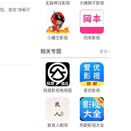
无敌神马影视
大猪蹄子影视
钮，查找“弹幕开
小霸王影视
冈本影视
相关专题
更多>
轻居影视电视版
爱优影视
新良人剧场
热剧影视大全