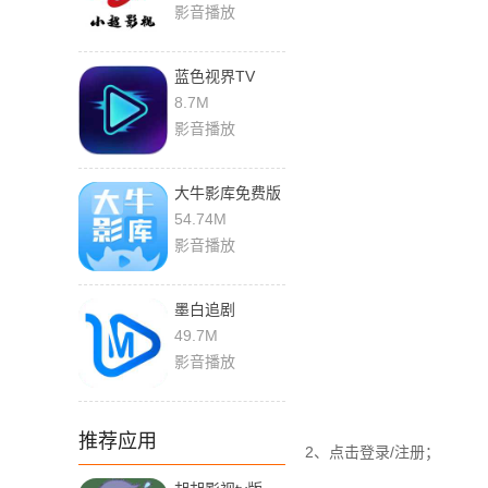
影音播放
蓝色视界TV
8.7M
影音播放
大牛影库免费版
54.74M
影音播放
墨白追剧
49.7M
影音播放
推荐应用
2、点击登录/注册；