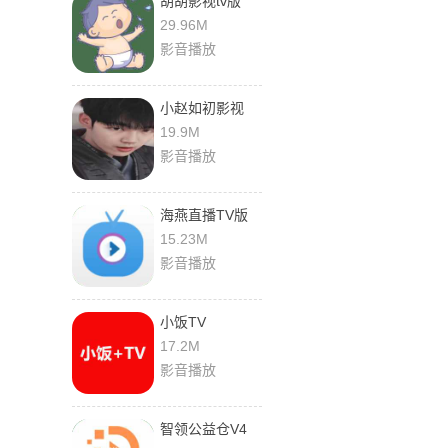
胡胡影视tv版
29.96M
影音播放
小赵如初影视
19.9M
影音播放
海燕直播TV版
15.23M
影音播放
小饭TV
17.2M
影音播放
智领公益仓V4