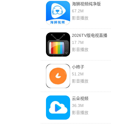
海狮视频纯净版
67.2M
影音播放
2026TV版电视直播
软件
17.7M
影音播放
小柿子
51.2M
影音播放
云朵视频
36.3M
影音播放