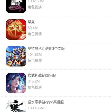
1002.59M
角色扮演
华夏
89.4M
角色扮演
奥特曼格斗进化3中文版
404.83M
角色扮演
女武神战纪国际服
345.2M
角色扮演
逆水寒手游oppo渠道服
1839.56M