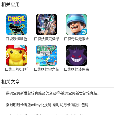
相关应用
口袋妖怪釉色
口袋妖怪究极绿
口袋奇兵无限金
宝石4破解版
币无限钻石版
口袋王牌0.1折
口袋妖怪空之花
口袋妖怪漆黑来
版
神补完版
临
相关文章
数码宝贝新世纪培育结晶怎么获得-数码宝贝新世纪培育结晶获得教学
秦时明月卡牌版cdkey兑换码-秦时明月卡牌版礼包码