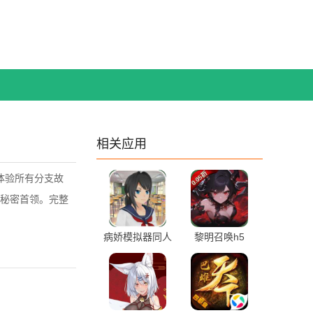
相关应用
体验所有分支故
秘密首领。完整
病娇模拟器同人
黎明召唤h5
版