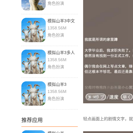
角色扮演
模拟山羊3中文
联机版
1358.56M
角色扮演
模拟山羊3多人
联机版
1358.56M
角色扮演
模拟山羊3
1358.56M
角色扮演
轻点画面上的剧情文字，就
推荐应用