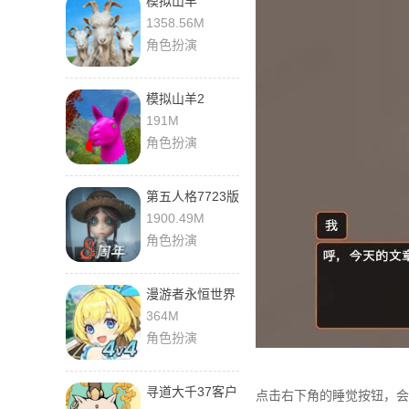
模拟山羊
3steam移植版
1358.56M
角色扮演
模拟山羊2
191M
角色扮演
第五人格7723版
本
1900.49M
角色扮演
漫游者永恒世界
364M
角色扮演
寻道大千37客户
点击右下角的睡觉按钮，会