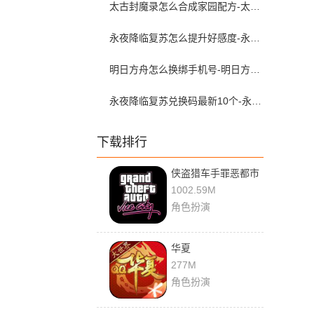
太古封魔录怎么合成家园配方-太古封魔录家园配方攻略
永夜降临复苏怎么提升好感度-永夜降临复苏如何与角色互动
明日方舟怎么换绑手机号-明日方舟换绑教程
永夜降临复苏兑换码最新10个-永夜降临复苏兑换码2026
下载排行
侠盗猎车手罪恶都市
破解版
1002.59M
角色扮演
华夏
277M
角色扮演