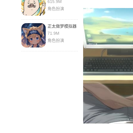
端
615.9M
角色扮演
正太做梦模拟器
汉化版
71.9M
角色扮演