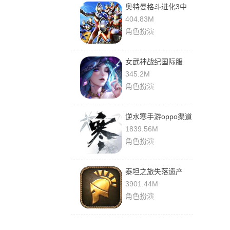
奥特曼格斗进化3中
文版
404.83M
角色扮演
女武神战纪国际服
345.2M
角色扮演
逆水寒手游oppo渠道
服
1839.56M
角色扮演
泰坦之旅失落遗产
3901.44M
角色扮演