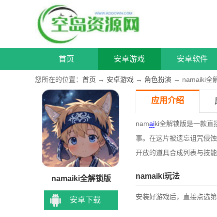
首页
安卓游戏
安卓软件
您所在的位置：
首页
→
安卓游戏
→
角色扮演
→ namaik
应用介绍
nam
ai
ki全解锁版是一款直
事。在这片被遗忘诅咒侵蚀
开放的道具合成列表与技能
namaiki玩法
namaiki全解锁版
安装好游戏后，直接点选第
安卓下载