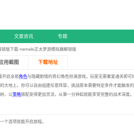
文章资讯
专题
i全解锁版下载-namaiki正太梦游模拟器解锁版
应用截图
下载地址
接开启全部
角色
与隐藏剧情的奇幻角色扮演游戏，玩家无需重复通关即可
的大地上，你可以自由组建任意阵容，挑战原本需要特定条件才能触发的
树，让
策略
搭配变得更加灵活，从第一分钟起就能享受完整的战术深度。
一个选项就能开启旅程。