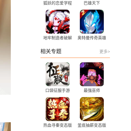
狐妖的恋爱学程
巴雄天下
地牢制造者破解
奥特曼传奇英雄
版
2bt服
相关专题
更多>
口袋征服手游
最强巫师
热血寻秦变态版
釜底抽薪变态版