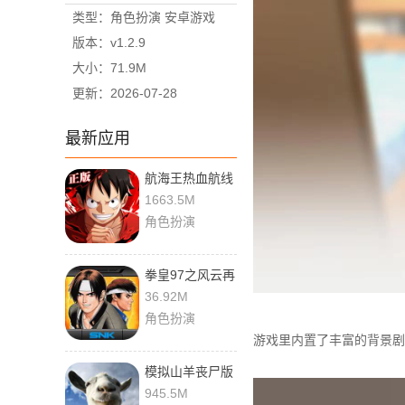
类型：角色扮演 安卓游戏
版本：v1.2.9
大小：71.9M
更新：2026-07-28
最新应用
航海王热血航线
vivo版
1663.5M
角色扮演
拳皇97之风云再
起
36.92M
角色扮演
游戏里内置了丰富的背景剧
模拟山羊丧尸版
945.5M