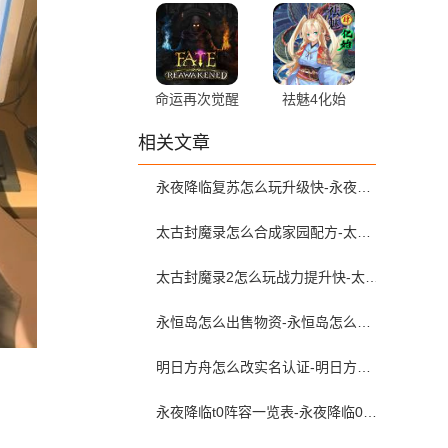
命运再次觉醒
祛魅4化始
相关文章
永夜降临复苏怎么玩升级快-永夜降临复苏养成攻略
太古封魔录怎么合成家园配方-太古封魔录家园配方攻略
太古封魔录2怎么玩战力提升快-太古封魔录2战力如何提升快
永恒岛怎么出售物资-永恒岛怎么搬砖赚钱
明日方舟怎么改实名认证-明日方舟怎么改实名认证信息
永夜降临t0阵容一览表-永夜降临0氪最强阵容-永夜降临t0最强阵容