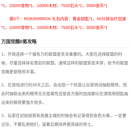
*1，10000食物*1、10000木材、7500石头*1，3000金币*1
第5个：ROK9999ROK 礼包内容：黄金钥匙*1，60分钟治疗加速
*1，10000食物*1、10000木材、7500石头*1，3000金币*1
万国觉醒0氪攻略
1、开局选择一个强有力的联盟是至关重要的。大家在选择联盟的时
候，尽量选择排名靠前的联盟，通常这样的联盟家底丰厚，给予的联盟
宝箱更是物资丰富。
2、在游戏进行的38天之后，会出现一个轮盘让玩家转动抽取橙将，而
此时抽取出来的橙将无论是属性还是各方面的加成都比在酒馆用钥匙抽
出来的橙将要强大很多。
3、玩家在初始探索和发展主城的时候会有记录得到金色头像，一定要
记住，不要乱用他们，留着后期培养更高级的将士。