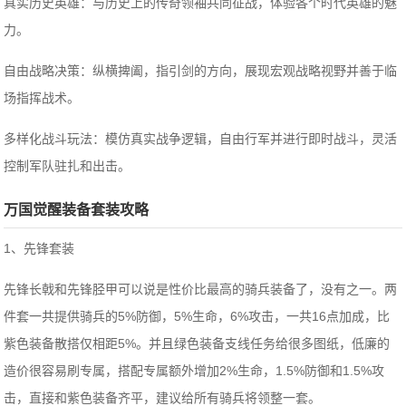
真实历史英雄：与历史上的传奇领袖共同征战，体验各个时代英雄的魅
力。
自由战略决策：纵横捭阖，指引剑的方向，展现宏观战略视野并善于临
场指挥战术。
多样化战斗玩法：模仿真实战争逻辑，自由行军并进行即时战斗，灵活
控制军队驻扎和出击。
万国觉醒装备套装攻略
1、先锋套装
先锋长戟和先锋胫甲可以说是性价比最高的骑兵装备了，没有之一。两
件套一共提供骑兵的5%防御，5%生命，6%攻击，一共16点加成，比
紫色装备散搭仅相距5%。并且绿色装备支线任务给很多图纸，低廉的
造价很容易刷专属，搭配专属额外增加2%生命，1.5%防御和1.5%攻
击，直接和紫色装备齐平，建议给所有骑兵将领整一套。