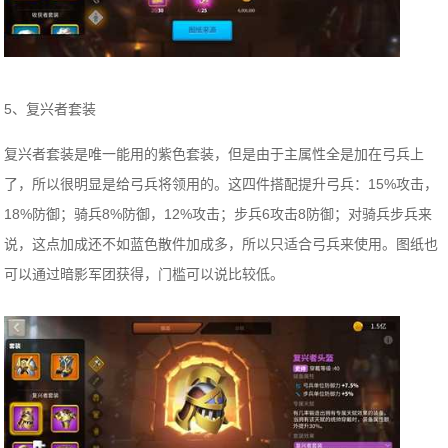
5、复兴者套装
复兴者套装是唯一能用的紫色套装，但是由于主属性全是加在弓兵上
了，所以很明显是给弓兵将领用的。这四件搭配提升弓兵：15%攻击，
18%防御；骑兵8%防御，12%攻击；步兵6攻击8防御；对骑兵步兵来
说，这点加成还不如蓝色散件加成多，所以只适合弓兵来使用。图纸也
可以通过暗影军团获得，门槛可以说比较低。