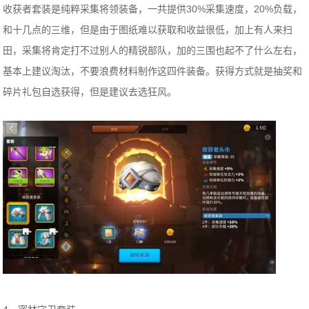
收获者套装是纯粹采集将领装备，一共提供30%采集速度，20%负载，
和十几点的三维，但是由于图纸难以获取和收益很低，加上有人来扫
田，采集将肯定打不过别人的精锐部队，加的三围也起不了什么左右，
基本上建议淘汰，不要浪费材料制作这四件装备。获得方式就是抽奖和
碎片礼包自选获得，但是建议去选狂风。