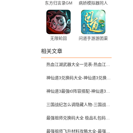
东方归言录GM
病娇模拟器同人
版
版
无限轮回
问道手游游团渠
道版
相关文章
热血江湖武器大全一览表-热血江湖武器图表
神仙道3兑换码大全-神仙道3兑换码哪里兑换
神仙道3最强t0阵容搭配-神仙道3阵容搭配推荐
三国战纪怎么调隐藏人物-三国战纪隐藏人物调出大全
最强祖师兑换码大全 极品礼包码分享-最强祖师兑换码在哪里兑换
最强祖师飞升材料攻略大全-最强祖师飞升材料哪里刷