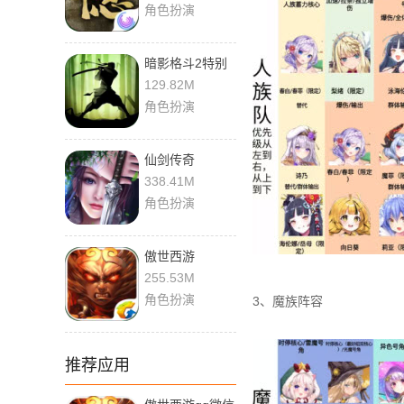
角色扮演
暗影格斗2特别
版
129.82M
角色扮演
仙剑传奇
338.41M
角色扮演
傲世西游
255.53M
角色扮演
3、魔族阵容
推荐应用