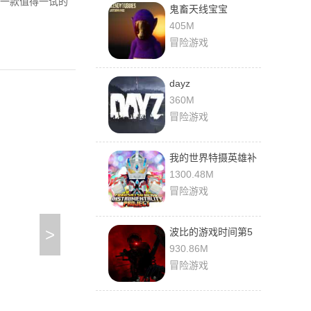
一款值得一试的
鬼畜天线宝宝
405M
冒险游戏
dayz
360M
冒险游戏
我的世界特摄英雄补
完计划
1300.48M
冒险游戏
>
波比的游戏时间第5
章
930.86M
冒险游戏