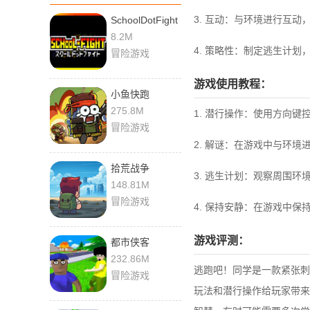
3. 互动：与环境进行互
SchoolDotFight
8.2M
4. 策略性：制定逃生计划
冒险游戏
游戏使用教程：
小鱼快跑
275.8M
1. 潜行操作：使用方向键
冒险游戏
2. 解谜：在游戏中与环
拾荒战争
3. 逃生计划：观察周围
148.81M
冒险游戏
4. 保持安静：在游戏中
游戏评测：
都市侠客
232.86M
逃跑吧！同学是一款紧张刺
冒险游戏
玩法和潜行操作给玩家带来