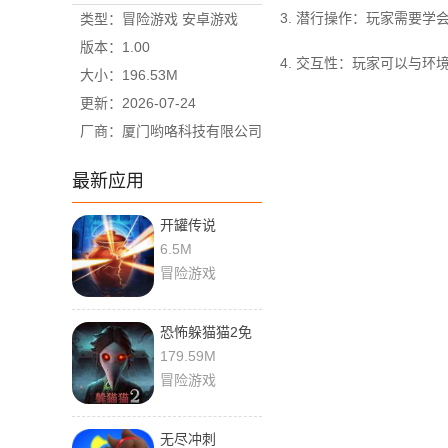
3. 潜行操作：玩家需要
类型：冒险游戏 安卓游戏
版本：1.00
4. 交互性：玩家可以与
大小：196.53M
更新：2026-07-24
厂商：厦门哟咯科技有限公司
最新应用
开罐传说
6.5M
冒险游戏
恐怖躲猫猫2免
广告
179.59M
冒险游戏
无尽冲刺