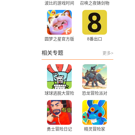
波比的游戏时间
召唤之夜铸剑物
第5章
语1
圆梦之星官方版
8番出口
本
相关专题
更多>
球球逃脱大冒险
恐龙冒险派对
勇士冒险日记
精灵冒险家