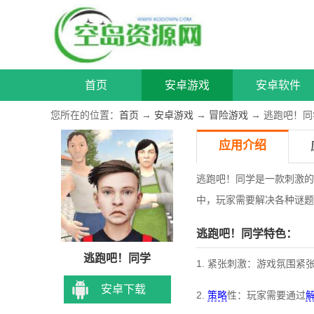
首页
安卓游戏
安卓软件
您所在的位置：
首页
→
安卓游戏
→
冒险游戏
→ 逃跑吧！同
应用介绍
逃跑吧！同学是一款刺激的
中，玩家需要解决各种谜题
逃跑吧！同学特色：
逃跑吧！同学
1. 紧张刺激：游戏氛围
安卓下载
2.
策略
性：玩家需要通过