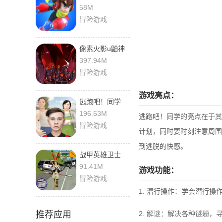
58M
冒险游戏
像素火影u鼬神
次世代
397.94M
冒险游戏
游戏亮点：
逃跑吧！同学
196.53M
逃跑吧！同学的亮点在于其
冒险游戏
计划，同时要时刻注意周围
到逃脱的快感。
战甲英雄卫士
91.41M
游戏功能：
冒险游戏
1. 潜行操作：学会潜行操
推荐应用
2. 解谜：解决各种谜题，