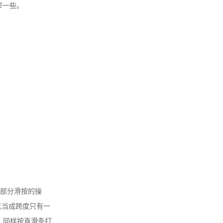
窄一些。
部分滑按的操
就可以当成跨度只有一
滑条，同样按直滑条打