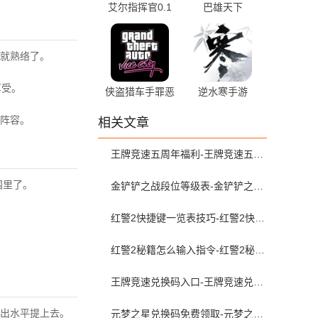
艾尔指挥官0.1
巴雄天下
折
就熟络了。
享受。
侠盗猎车手罪恶
逆水寒手游
都市破解版
oppo渠道服
阵容。
相关文章
王牌竞速五周年福利-王牌竞速五周年版本详解
围里了。
金铲铲之战段位等级表-金铲铲之战等级表一览
红警2快捷键一览表技巧-红警2快捷键大全
红警2秘籍怎么输入指令-红警2秘籍输入教程
王牌竞速兑换码入口-王牌竞速兑换码在哪里输入
出水平提上去。
元梦之星兑换码免费领取-元梦之星兑换码在哪里输入