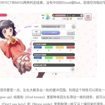
RFECT和MISS两种判定结果，没有中间的Good或Bad，容错空间相对
音符要宽一点，左右大概多出一轨的缓冲范围。利用这个特性可以简化一
ever give up》结尾和《God knows》里那种来回左右滑动一格的绿条，
on't say lazy》和《Moon pride》里那种滑一格又马上弹回来的