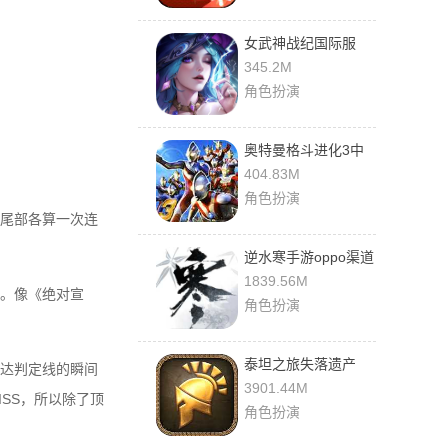
女武神战纪国际服
345.2M
角色扮演
奥特曼格斗进化3中
文版
404.83M
角色扮演
尾部各算一次连
逆水寒手游oppo渠道
服
1839.56M
。像《绝对宣
角色扮演
泰坦之旅失落遗产
达判定线的瞬间
3901.44M
SS，所以除了顶
角色扮演