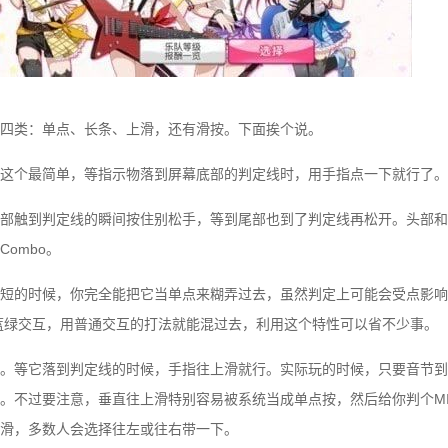
四类：单点、长条、上滑，还有滑按。下面挨个说。
这个最简单，等指示物落到屏幕底部的判定线时，用手指点一下就行了。
部触到判定线的瞬间按住别松手，等到尾部也到了判定线再松开。头部和
ombo。
短的时候，你完全能把它当单点来糊弄过去，虽然判定上可能会受点影响
蓝绿交互，用普通交互的打法就能混过去，利用这个特性可以省不少事。
。等它落到判定线的时候，手指往上滑就行。实际玩的时候，只要音节到
。不过要注意，垂直往上滑特别容易被系统当成单点按，然后给你判个MI
滑，多数人会选择往左或往右带一下。