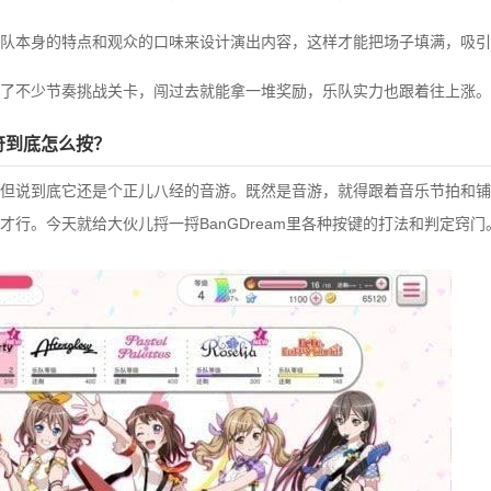
队本身的特点和观众的口味来设计演出内容，这样才能把场子填满，吸引
了不少节奏挑战关卡，闯过去就能拿一堆奖励，乐队实力也跟着往上涨。
音符到底怎么按？
但说到底它还是个正儿八经的音游。既然是音游，就得跟着音乐节拍和铺
才行。今天就给大伙儿捋一捋BanGDream里各种按键的打法和判定窍门