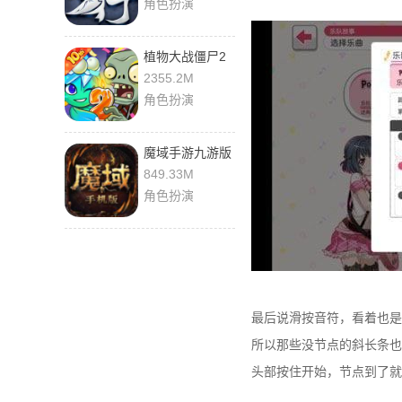
角色扮演
植物大战僵尸2
2355.2M
角色扮演
魔域手游九游版
本
849.33M
角色扮演
最后说滑按音符，看着也是
所以那些没节点的斜长条也
头部按住开始，节点到了