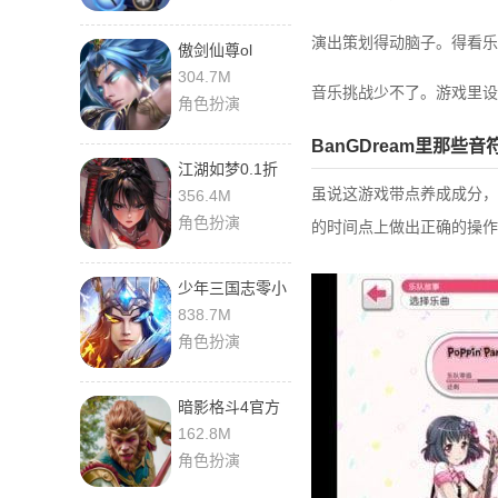
演出策划得动脑子。得看乐
傲剑仙尊ol
304.7M
音乐挑战少不了。游戏里设
角色扮演
BanGDream里那些
江湖如梦0.1折
虽说这游戏带点养成成分，
356.4M
角色扮演
的时间点上做出正确的操作
少年三国志零小
y版
838.7M
角色扮演
暗影格斗4官方
正版
162.8M
角色扮演