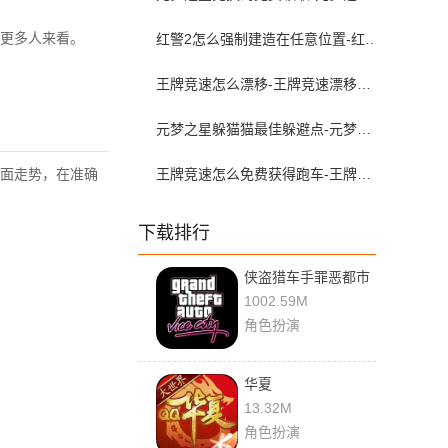
更多人来看。
红警2怎么强制建造在任意位置-红警2中如何强行建建筑
王牌竞速怎么漂移-王牌竞速漂移技巧教学
元梦之星躲猫猫最佳躲避点-元梦之星躲猫猫的技巧和方法
面走势，在准确
王牌竞速怎么免费获得跑车-王牌竞速怎么免费获得跑车碎片
。
下载排行
侠盗猎车手罪恶都市
破解版
1002.59M
角色扮演
华夏
13.32M
角色扮演