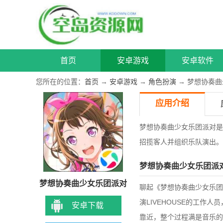
首页
安卓游戏
安卓软件
您所在的位置：
首页
→
安卓游戏
→
角色扮演
→ 梦想协奏
应用介绍
梦想协奏曲少女乐团派对是
招揽客人并组织乐队演出。
梦想协奏曲少女乐团派
梦想协奏曲少女乐团派对
聊起《梦想协奏曲少女乐团
演LIVEHOUSE的工
安卓下载
靠近，整个过程满是音乐的