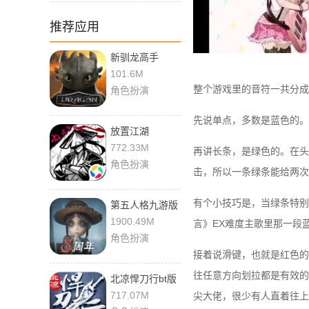
推荐应用
新驯龙高手
101.6M
整个游戏里的音符一共分成
角色扮演
先说单点，多数是蓝色的。
放置江湖
772.33M
再讲长条，是绿色的。在头
角色扮演
击，所以一条绿条能给两次C
有个小技巧是，当绿条特别
第五人格九游版
1900.49M
言》EX难度主歌里那一段
角色扮演
接着说滑键，也就是红色的
往任意方向划拉都是有效的
北凉悍刀行bt版
717.07M
尖大佬，很少有人直着往上