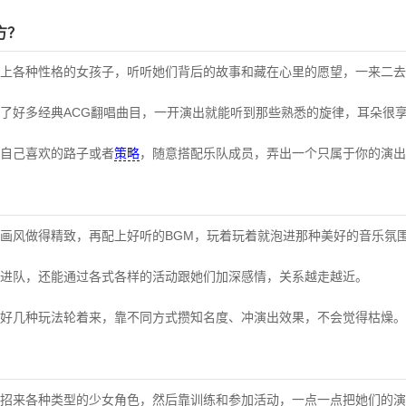
方？
上各种性格的女孩子，听听她们背后的故事和藏在心里的愿望，一来二去
了好多经典ACG翻唱曲目，一开演出就能听到那些熟悉的旋律，耳朵很
自己喜欢的路子或者
策略
，随意搭配乐队成员，弄出一个只属于你的演出
画风做得精致，再配上好听的BGM，玩着玩着就泡进那种美好的音乐氛
进队，还能通过各式各样的活动跟她们加深感情，关系越走越近。
好几种玩法轮着来，靠不同方式攒知名度、冲演出效果，不会觉得枯燥。
招来各种类型的少女角色，然后靠训练和参加活动，一点一点把她们的演