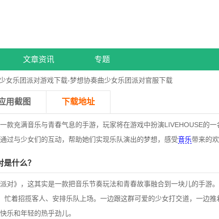
文章资讯
专题
曲少女乐团派对游戏下载-梦想协奏曲少女乐团派对官服下载
应用截图
下载地址
一款充满音乐与青春气息的手游，玩家将在游戏中扮演LIVEHOUSE的
通过与少女们的互动，帮助她们实现乐队演出的梦想，感受
音乐
带来的欢
对是什么？
派对》，这其实是一款把音乐节奏玩法和青春故事融合到一块儿的手游。
作人员，忙着招揽客人、安排乐队上场。一边跟这群可爱的少女打交道，一边
快乐和年轻的热乎劲儿。